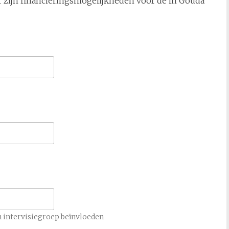
r zijn financieringsmogelijkheden voor de in Gouda
n intervisiegroep beïnvloeden