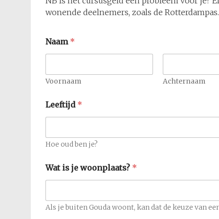
NB Is het cursusgeld een probleem voor je? E
wonende deelnemers, zoals de Rotterdampas.
Naam
*
Voornaam
Achternaam
Leeftijd
*
Hoe oud ben je?
Wat is je woonplaats?
*
Als je buiten Gouda woont, kan dat de keuze van ee