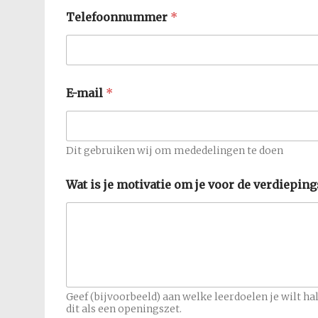
Telefoonnummer
*
o
E-mail
*
m
m
o
t
i
Dit gebruiken wij om mededelingen te doen
v
a
Wat is je motivatie om je voor de verdiepi
t
i
e
*
Geef (bijvoorbeeld) aan welke leerdoelen je wilt h
dit als een openingszet.