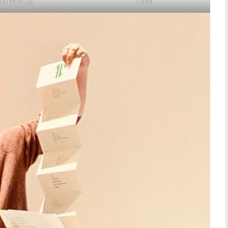
De pers (2)
Lood