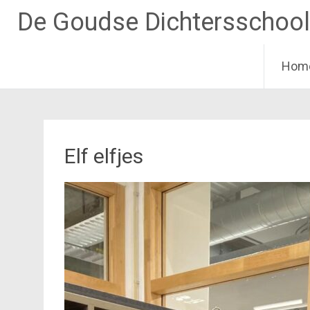
De Goudse Dichtersschool
Hom
Ga
naar
de
inhoud
Elf elfjes