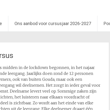
e
Ons aanbod voor cursusjaar 2026-2027
Po
rsus
 is midden in de lockdown begonnen, in het najaar
ende leergang. Jaarlijks doen rond de 12 personen
emers, ook van buiten Gouda, maar ook een
eergang wil deelnemen. Het zorgt in ieder geval voor
mst. Deelname levert veel op. Sommige zaken zijn
dichten, het luisteren naar elkaars voordracht of
el is zichtbaar. Zo wordt aan het einde van elke
hten uit de leergang. Elke deelnemer draagt één