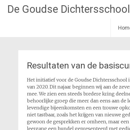
De Goudse Dichtersschool
Hom
Ga
naar
de
inhoud
Resultaten van de basiscu
Het initiatief voor de Goudse Dichtersschool
van 2020. Dit najaar beginnen wij aan de zev
mee. We zien een steeds bredere kring deeln
behoorlijke groep die meer dan eens aan de l
levendige bijeenkomsten en een trouwe opko
niet tastbaar, zoals het krijgen van nieuwe ge
gewoon de gesprekken er omheen, maar een de
leergang een bundel gepresenteerd met gedic