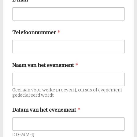
I
B
A
N
(
e
Telefoonnummer
*
x
c
l
.
Naam van het evenement
*
Geef aan voor welke proeverij, cursus of evenement
gedeclareerd wordt
Datum van het evenement
*
DD-MM-JJ