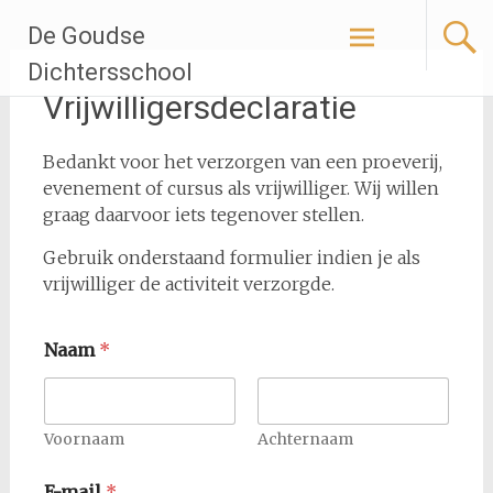
Ga
De Goudse
naar
de
Dichtersschool
inhoud
Vrijwilligersdeclaratie
Bedankt voor het verzorgen van een proeverij,
evenement of cursus als vrijwilliger. Wij willen
graag daarvoor iets tegenover stellen.
Gebruik onderstaand formulier indien je als
vrijwilliger de activiteit verzorgde.
Naam
*
Voornaam
Achternaam
*
E-mail
*