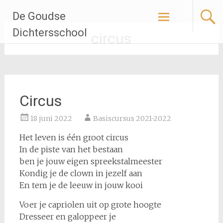
Ga
De Goudse
naar
de
Dichtersschool
circus
inhoud
Circus
18 juni 2022
Basiscursus 2021-2022
Het leven is één groot circus
In de piste van het bestaan
ben je jouw eigen spreekstalmeester
Kondig je de clown in jezelf aan
En tem je de leeuw in jouw kooi
Voer je capriolen uit op grote hoogte
Dresseer en galoppeer je