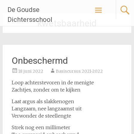
Ga
De Goudse
naar
de
Dichtersschool
kwetsbaarheid
inhoud
Onbeschermd
18 juni 2022
Basiscursus 2021-2022
Loop achterstevoren in de menigte
Zachtjes, zonder om te kijken
Laat argus als slakkenogen
Langzaam, nee langzaamst uit
Verwonder de steellengte
Strek nog een millimeter